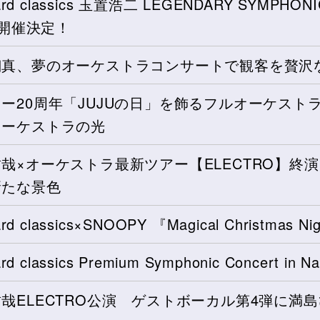
board classics 玉置浩二 LEGENDARY SYMPHON
" 開催決定！
翔真、夢のオーケストラコンサートで観客を贅沢
ー20周年「JUJUの日」を飾るフルオーケス
オーケストラの光
哉×オーケストラ最新ツアー【ELECTRO】終
新たな景色
oard classics×SNOOPY 『Magical Christmas
oard classics Premium Symphonic Concert 
哉ELECTRO公演 ゲストボーカル第4弾に満