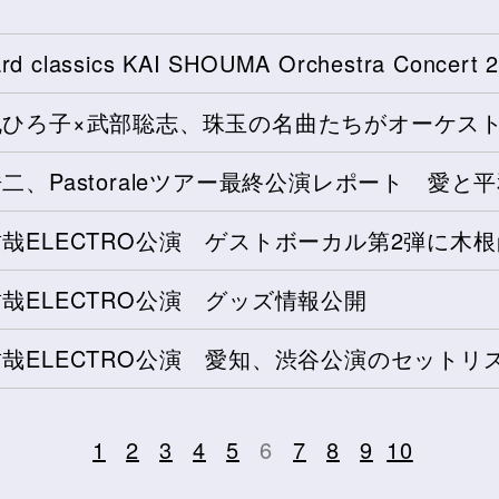
！
oard classics KAI SHOUMA Orchestra Conce
丸ひろ子×武部聡志、珠玉の名曲たちがオーケス
二、Pastoraleツアー最終公演レポート 愛と
哉ELECTRO公演 ゲストボーカル第2弾に木
哉ELECTRO公演 グッズ情報公開
哉ELECTRO公演 愛知、渋谷公演のセットリ
1
2
3
4
5
6
7
8
9
10