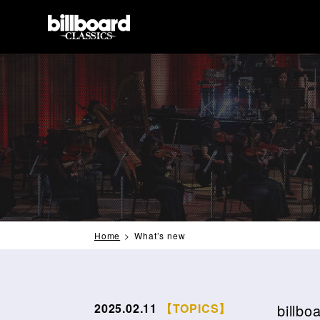
Home
What’s new
2025.02.11
【TOPICS】
billb