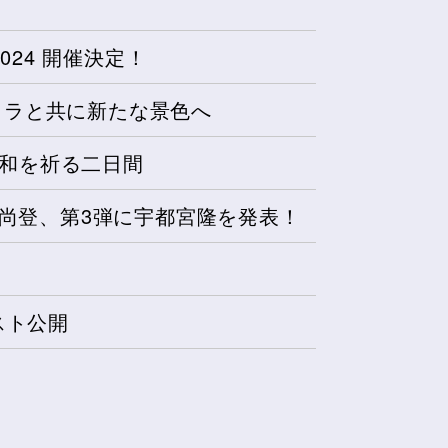
rt 2024 開催決定！
トラと共に新たな景色へ
平和を祈る二日間
根尚登、第3弾に宇都宮隆を発表！
スト公開