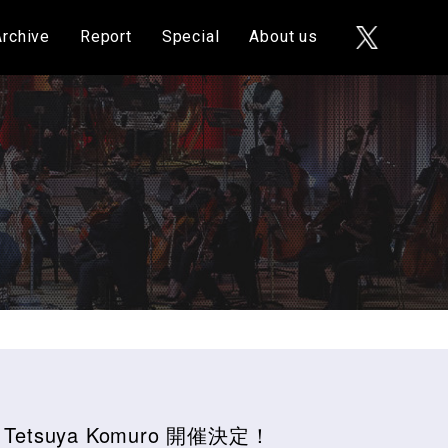
Archive
Report
Special
About us
 by Tetsuya Komuro 開催決定！