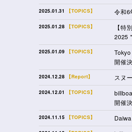
2025.01.31
【TOPICS】
令和6
2025.01.28
【TOPICS】
【特別追
202
2025.01.09
【TOPICS】
Tokyo
開催
2024.12.28
【Report】
スヌ
2024.12.01
【TOPICS】
billb
開催
2024.11.15
【TOPICS】
Daiwa