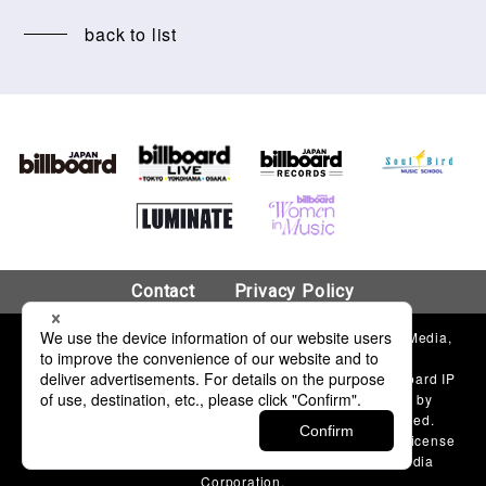
back to list
Contact
Privacy Policy
© 2018 Hanshin Contents Link Corporation & Billboard Media,
LLC.
“Billboard”®, name and logo used by permission of Billboard IP
Holdings, LLC. The Billboard charts and content used by
permission of Billboard Media, LLC. All Rights Reserved.
Published by Hanshin Contents Link Corporation under license
from Billboard Media, LLC, a subsidiary of Penske Media
Corporation.