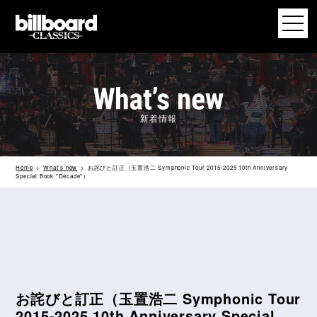
新着情報
Home
What’s new
お詫びと訂正（⽟置浩⼆ Symphonic Tour 2015-2025 10th Anniversary
Special Book "Decade"）
お詫びと訂正（⽟置浩⼆ Symphonic Tour
2015-2025 10th Anniversary Special